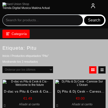
Saltar
al
Tienda Digital Musica Makina Actual
contenido
Search
Categoría
Etiqueta:
Pitu
Inicio
/ Productos etiquetados “Pitu”
Ordenado
Mostrando los 3 resultados
por
los
últimos
D-dac vs Pitu & Cesk & Cia –
Dj Pitu & Dj Cesk – Caresse
Welcome to the future
Sur L’Ocean
€
1.49
€
0.00
Añadir al carrito
Añadir al carrito