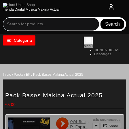
Saltar
al
Tienda Digital Musica Makina Actual
contenido
Search
Categoría
Menú
TIENDA DIGITAL
Descargas
Inicio
/
Packs / EP
/ Pack Bases Makina Actual 2025
Pack Bases Makina Actual 2025
€
5.00