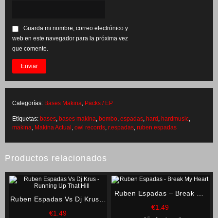
Guarda mi nombre, correo electrónico y
web en este navegador para la próxima vez
que comente.
Categorías:
Bases Makina
,
Packs / EP
Etiquetas:
bases
,
bases makina
,
bombo
,
espadas
,
hard
,
hardmusic
,
makina
,
Makina Actual
,
owl records
,
r.espadas
,
ruben espadas
Productos relacionados
Ruben Espadas – Break My
Ruben Espadas Vs Dj Krus –
Heart
€
1.49
Running Up That Hill
€
1.49