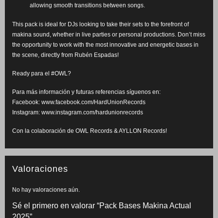
allowing smooth transitions between songs.
This pack is ideal for DJs looking to take their sets to the forefront of
makina sound, whether in live parties or personal productions. Don’t miss
the opportunity to work with the most innovative and energetic bases in
the scene, directly from Rubén Espadas!
Ready para el #OWL?
Para más información y futuras referencias síguenos en:
Facebook: www.facebook.com/HardUnionRecords
Instagram: www.instagram.com/hardunionrecords
Con la colaboración de
OWL Records
& AYLLON Records!
Valoraciones
No hay valoraciones aún.
Sé el primero en valorar “Pack Bases Makina Actual
2025”