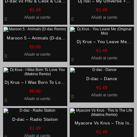
D-dac vs Pitu & Cesk & Cia –
Dj Issi – My Universe +
Welcome to the future
Diamond Heart
€
1.49
€
1.49
Añadir al carrito
Añadir al carrito
Maroon 5 – Animals (D-dac
Dj Krus – You Leave Me
Remix)
€
0.00
(Original Mix)
€
1.49
Añadir al carrito
Añadir al carrito
D-dac – Dance
Dj Krus – I Was Born To Love
€
1.49
You (Makina Remix)
€
0.00
Añadir al carrito
Añadir al carrito
D-dac – Radio Station
Myacore Vs Krus – This Is
€
1.49
The Life (Makina Remix)
€
1.49
Añadir al carrito