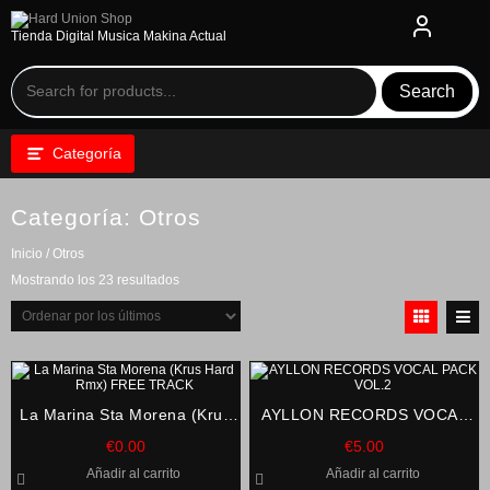
Saltar
al
Tienda Digital Musica Makina Actual
contenido
Search
Categoría
Categoría:
Otros
Inicio
/ Otros
Ordenado
Mostrando los 23 resultados
por
los
últimos
La Marina Sta Morena (Krus
AYLLON RECORDS VOCAL
Hard Rmx) FREE TRACK
PACK VOL.2
€
0.00
€
5.00
Añadir al carrito
Añadir al carrito