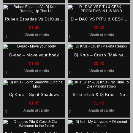
Ruben Espadas Vs Dj Krus –
D – DAC VS PITU & CESK –
Running Up That Hill
PROBLEMS IN HIS MIND
€
1.49
€
0.00
Añadir al carrito
Añadir al carrito
D-dac – Move your body
Dj Krus – Crush (Makina
Remix)
€
1.49
€
0.00
Añadir al carrito
Añadir al carrito
Dj Krus – Spirit Shadows
Billie Eilish & Dj Krus – No
(Original Mix)
Time To Die (Makina Rmx)
€
1.49
€
1.49
Añadir al carrito
Añadir al carrito