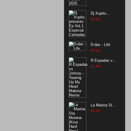
Dj Xupito
presents Ep
€
3.50
Vol.1 Especial
Cantadas
D-dac - Life
€
0.00
R.Espadas vs
Johnny -
€
1.49
Tearing Up My
Heart Makina
Remix
La Marina Sta
Morena (Krus
€
0.00
Hard Rmx)
FREE TRACK