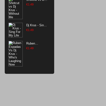
Krus - Without
€
1.49
Me
Dj Krus - Sing
For My Life
€
1.49
Ruben
Espadas Vs Dj
€
1.49
Krus - Who's
Laughing Now