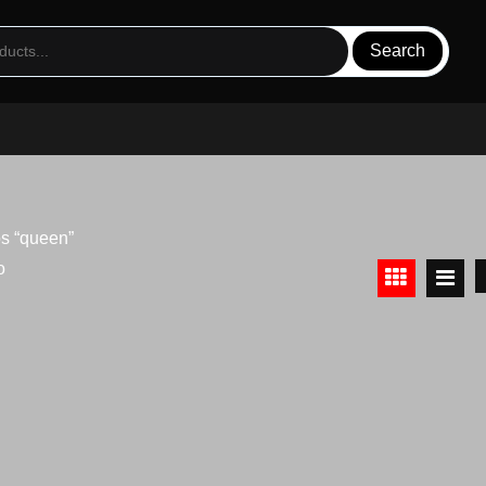
Search
os “queen”
o