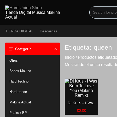
Saltar
al
contenido
Tienda Digital Musica Makina
Actual
TIENDA DIGITAL
Descargas
Etiqueta:
queen
Categoría
Inicio
/ Productos etiquetad
Otros
Mostrando el único resultad
Bases Makina
Hard Techno
Hard trance
Makina Actual
Dj Krus – I Was
Born To Love You
€
0.00
Packs / EP
(Makina Remix)