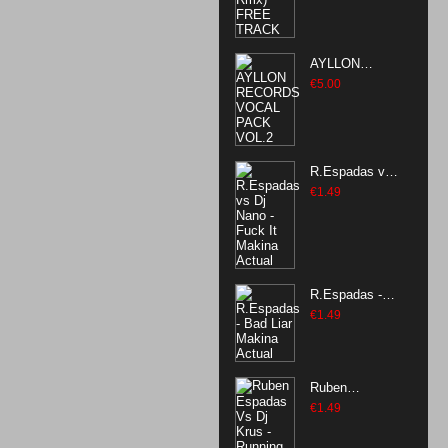
AYLLON
RECORDS
€
5.00
VOCAL PACK
VOL.2
R.Espadas vs
Dj Nano - Fuck
€
1.49
It Makina
Actual
R.Espadas -
Bad Liar
€
1.49
Makina Actual
Ruben
Espadas Vs Dj
€
1.49
Krus - Running