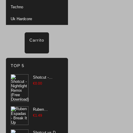
Techno
Uk Hardcore
Carrito
TOP 5
Shotcut -
Nightlight
€
0.00
Remix (Free
Download)
Ruben
Espadas -
€
1.49
Break It Up
Shotcut vs Dj