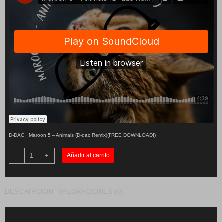
D-DAC
·
Maroon 5 – Animals (D-dac Remix)(FREE DOWNLOAD!)
Maroon
-
+
Añadir al carrito
5
-
Animals
(D-
dac
DESCRIPCIÓN
VALORACIONES (0)
Remix)
cantidad