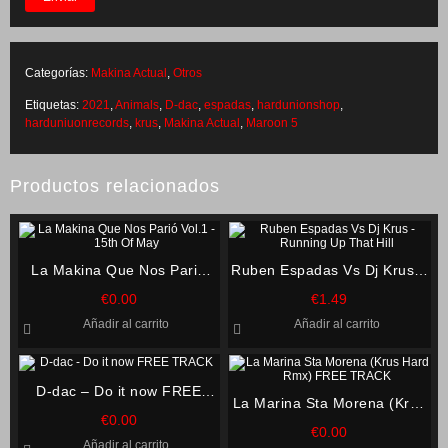
Categorías:
Makina Actual
,
Otros
Etiquetas:
2021
,
Animals
,
D-dac
,
espadas
,
hardunionshop
,
harduniuonrecords
,
krus
,
Makina Actual
,
Maroon 5
Productos relacionados
La Makina Que Nos Parió
Ruben Espadas Vs Dj Krus –
Vol.1 – 15th Of May
Running Up That Hill
€
0.00
€
1.49
Añadir al carrito
Añadir al carrito
D-dac – Do it now FREE
La Marina Sta Morena (Krus
TRACK
€
0.00
Hard Rmx) FREE TRACK
€
0.00
Añadir al carrito