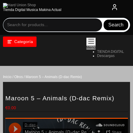
Saltar
al
Tienda Digital Musica Makina Actual
contenido
Search
Categoría
Menú
TIENDA DIGITAL
Descargas
Inicio
/
Otros
/ Maroon 5 – Animals (D-dac Remix)
Maroon 5 – Animals (D-dac Remix)
€
0.00