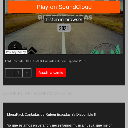
OWL Records
·
MEGAPACK Cantadas Ruben Espadas 2021
MegaPack
-
+
Añadir al carrito
Cantadas
Ruben
Espadas
cantidad
DESCRIPCIÓN
VALORACIONES (0)
MegaPack Cantadas de Ruben Espadas Ya Disponible !!
Ya que estamos en verano y necesitamos música nueva, que mejor