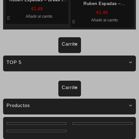
Ruben Espadas –
Up
€
1.49
Regression Base
€
1.49
Añadir al carrito
Añadir al carrito
Carrito
TOP 5
Carrito
Productos