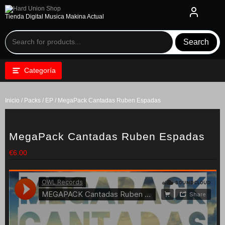
Saltar
al
Tienda Digital Musica Makina Actual
contenido
Search
Categoría
Inicio
/
Packs / EP
/ MegaPack Cantadas Ruben Espadas
MegaPack Cantadas Ruben Espadas
€
6.00