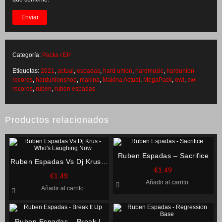
Categoría:
Packs / EP
Etiquetas:
2021
,
actual
,
espadas
,
hard union
,
hardmusic
,
hardunion
records
,
hardunionshop
,
makina
,
Makina Actual
,
MegaPack
,
owl
,
owl
records
,
ruben
,
ruben espadas
Productos relacionados
Ruben Espadas – Sacrifice
Ruben Espadas Vs Dj Krus –
€
1.49
Who’s Laughing Now
€
1.49
Añadir al carrito
Añadir al carrito
Ruben Espadas – Break It