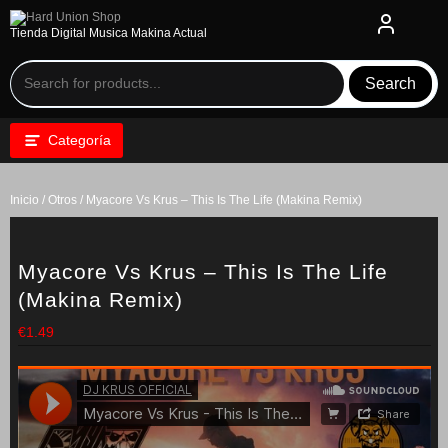
Saltar
al
Tienda Digital Musica Makina Actual
contenido
Search
Categoría
Inicio
/
Otros
/ Myacore Vs Krus – This Is The Life (Makina Remix)
Myacore Vs Krus – This Is The Life
(Makina Remix)
€
1.49