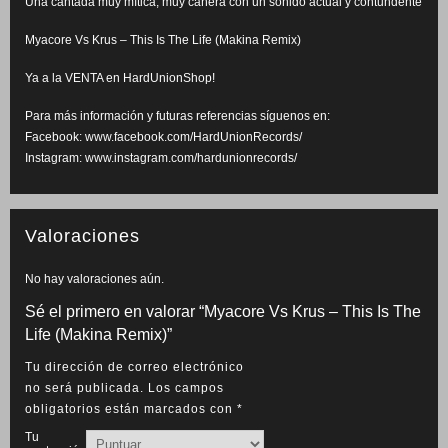
Una cantada muy mítica, muy cañera con un sonido actual y contundente
Myacore Vs Krus – This Is The Life (Makina Remix)
Ya a la VENTA en HardUnionShop!
Para más información y futuras referencias síguenos en:
Facebook: www.facebook.com/HardUnionRecords/
Instagram: www.instagram.com/hardunionrecords/
Valoraciones
No hay valoraciones aún.
Sé el primero en valorar “Myacore Vs Krus – This Is The
Life (Makina Remix)”
Tu dirección de correo electrónico
no será publicada.
Los campos
obligatorios están marcados con
*
Tu