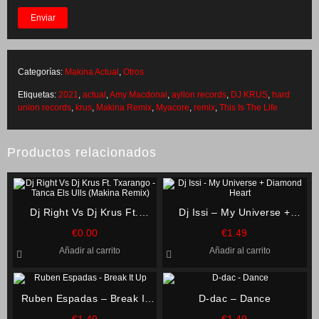
Categorías:
Makina Actual
,
Otros
Etiquetas:
2021
,
actual
,
Amy Macdonal
,
ayllon records
,
DJ KRUS
,
hard
union records
,
krus
,
Makina Remix
,
Myacore
,
remix
,
This Is The Life
Productos relacionados
Dj Right Vs Dj Krus Ft.
Dj Issi – My Universe +
Txarango – Tanca Els Ulls
Diamond Heart
€
0.00
€
1.49
(Makina Remix)
Añadir al carrito
Añadir al carrito
Ruben Espadas – Break It
D-dac – Dance
Up