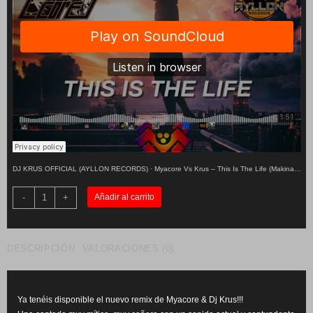
DJ KRUS OFFICIAL (AYLLON RECORDS)
·
Myacore Vs Krus – This Is The Life (Makina Remix) YA A LA VENTA!
Myacore
-
+
Añadir al carrito
Vs
Krus
-
This
Is
DESCRIPCIÓN
VALORACIONES (0)
The
Life
(Makina
Remix)
cantidad
Ya tenéis disponible el nuevo remix de Myacore & Dj Krus!!!